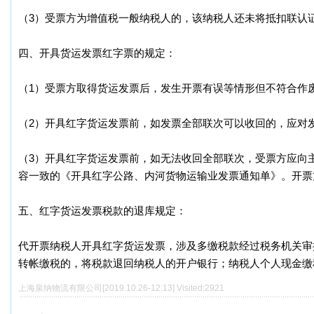
（3）受票方为增值税一般纳税人的，该纳税人还未将抵扣联认
四、开具货运发票红字票的规定：
（1）受票方取得货运发票后，发生开票有误等情形但不符合作
（2）开具红字货运发票前，如发票全部联次可以收回的，应对
（3）开具红字货运发票前，如无法收回全部联次，受票方应向
容一致的《开具红字公路、内河货物运输业发票通知单》。开票
五、红字货运发票税款的退库规定：
代开票纳税人开具红字货运发票，涉及多缴税款经过税务机关审
转帐缴税的，将税款退回纳税人的开户银行；纳税人个人现金缴
上海泉纳物流有限公司[2019.10.26-12:13] Visited:2921